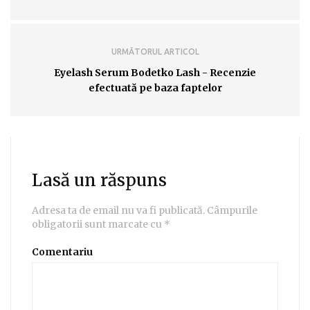
URMĂTORUL ARTICOL
Eyelash Serum Bodetko Lash - Recenzie
efectuată pe baza faptelor
Lasă un răspuns
Adresa ta de email nu va fi publicată.
Câmpurile
obligatorii sunt marcate cu
*
Comentariu