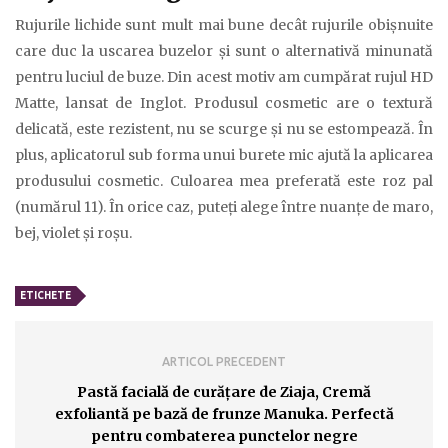
Rujurile lichide sunt mult mai bune decât rujurile obişnuite
care duc la uscarea buzelor şi sunt o alternativă minunată
pentru luciul de buze. Din acest motiv am cumpărat rujul HD
Matte, lansat de Inglot. Produsul cosmetic are o textură
delicată, este rezistent, nu se scurge şi nu se estompează. În
plus, aplicatorul sub forma unui burete mic ajută la aplicarea
produsului cosmetic. Culoarea mea preferată este roz pal
(numărul 11). În orice caz, puteţi alege între nuanţe de maro,
bej, violet şi roşu.
ETICHETE
ARTICOL PRECEDENT
Pastă facială de curăţare de Ziaja, Cremă
exfoliantă pe bază de frunze Manuka. Perfectă
pentru combaterea punctelor negre