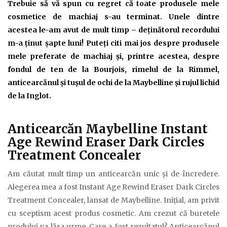
Trebuie să vă spun cu regret că toate produsele mele
cosmetice de machiaj s-au terminat. Unele dintre
acestea le-am avut de mult timp – deţinătorul recordului
m-a ţinut şapte luni! Puteţi citi mai jos despre produsele
mele preferate de machiaj şi, printre acestea, despre
fondul de ten de la Bourjois, rimelul de la Rimmel,
anticearcănul şi tuşul de ochi de la Maybelline şi rujul lichid
de la Inglot.
Anticearcăn Maybelline Instant
Age Rewind Eraser Dark Circles
Treatment Concealer
Am căutat mult timp un anticearcăn unic şi de încredere.
Alegerea mea a fost Instant Age Rewind Eraser Dark Circles
Treatment Concealer, lansat de Maybelline. Iniţial, am privit
cu sceptism acest produs cosmetic. Am crezut că buretele
prodului va lăsa urme. Care a fost rezultatul? Anticearcănul