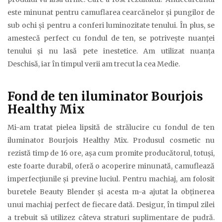
este minunat pentru camuflarea cearcănelor şi pungilor de
sub ochi şi pentru a conferi luminozitate tenului. În plus, se
amestecă perfect cu fondul de ten, se potriveşte nuanţei
tenului şi nu lasă pete inestetice. Am utilizat nuanţa
Deschisă, iar în timpul verii am trecut la cea Medie.
Fond de ten iluminator Bourjois
Healthy Mix
Mi-am tratat pielea lipsită de strălucire cu fondul de ten
iluminator Bourjois Healthy Mix. Produsul cosmetic nu
rezistă timp de 16 ore, aşa cum promite producătorul, totuşi,
este foarte durabil, oferă o acoperire minunată, camuflează
imperfecţiunile şi previne luciul. Pentru machiaj, am folosit
buretele Beauty Blender şi acesta m-a ajutat la obţinerea
unui machiaj perfect de fiecare dată. Desigur, în timpul zilei
a trebuit să utilizez câteva straturi suplimentare de pudră.