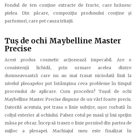
Fondul de ten conţine extracte de fructe, care hrănesc
pielea. Din păcare, compoziţia produsului conţine şi
parfumuri, care pot cauza iritaţii.
Tuş de ochi Maybelline Master
Precise
Acest produs cosmetic acţionează impecabil. Are o
consistenţă lichidă, prin urmare acelea dintre
dumneavoastră care nu au mai trasat niciodată linii la
nivelul pleoapelor pot întâmpina ceva probleme în timpul
procesului de aplicare. Cum procedez? Tuşul de ochi
Maybelline Master Precise dispune de un vârf foarte precis.
Datorită acestuia, pot trasa o linie subţire, uşor curbată în
colţul exterior al ochiului. Palsez cotul pe masă şi îmi sprijin
mâna pe obraz. Încep să trasez o linie pornind din partea de
mijloc a pleoapei. Machiajul meu este finalizat în